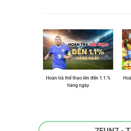
Hoàn trả thể thao lên đến 1.1.%
Hoà
hàng ngày
7FUN7 - 