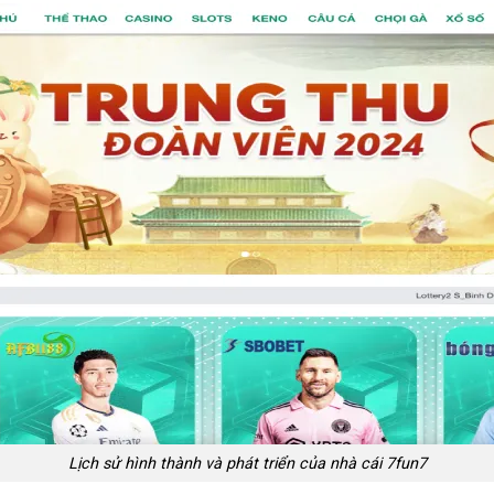
Lịch sử hình thành và phát triển của nhà cái 7fun7