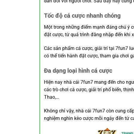
dẫn đối với người chơi. Sau đây hãy cùng
Tốc độ cá cược nhanh chóng
Một trong những điểm mạnh đáng chú ý của 
đặt cược, từ quá trình đăng nhập đến khi 
Các sản phẩm cá cược, giải trí tại 7fun7 l
có thể tiến hành đặt cược, tham gia chơi g
Đa dạng loại hình cá cược
Hiện nay nhà cái 7fun7 mang đến cho ngườ
các trò chơi cá cược, giải trí phổ biến, t
Thao,…
Không chỉ vậy, nhà cái 7fun7 còn cung cấ
nghiệm nghìn kèo cược mỗi ngày đến từ các