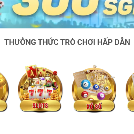
THƯỞNG THỨC TRÒ CHƠI HẤP DẪN